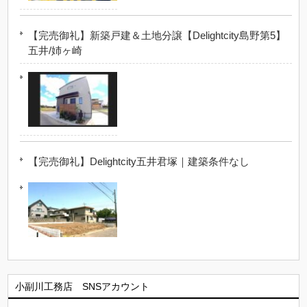
【完売御礼】新築戸建＆土地分譲【Delightcity島野第5】
五井/姉ヶ崎
【完売御礼】Delightcity五井君塚｜建築条件なし
小副川工務店 SNSアカウント