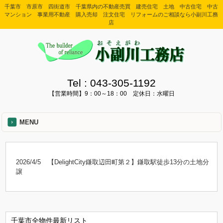
千葉市 市原市 四街道市 千葉県内の不動産売買 建売住宅 土地 中古住宅 中古
マンション 事業用不動産 購入売却 注文住宅 リフォームのご相談なら小副川工務
店
Tel :
043-305-1192
【営業時間】9：00～18：00 定休日：水曜日
MENU
2026/4/5
【DelightCity鎌取辺田町第２】鎌取駅徒歩13分の土地分
譲
千葉市全物件最新リスト