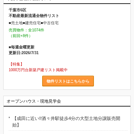
千葉市6区
不動産最新流通全物件リスト
■売土地■建売住宅■中古住宅
売買物件：全1074件
（前回+8件）
■毎週金曜更新
更新日:2026/7/31
【特集】
1000万円台新築戸建リスト掲載中
物件リストはこちらから
オープンハウス・現地見学会
【成田に近い!!酒々井駅徒歩4分の大型土地分譲販売開
始】