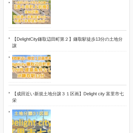
【DelightCity鎌取辺田町第２】鎌取駅徒歩13分の土地分
譲
【成田近い新規土地分譲３１区画】Delight city 富里市七
栄