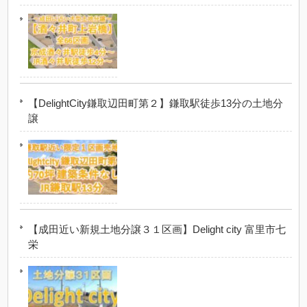
【DelightCity鎌取辺田町第２】鎌取駅徒歩13分の土地分
譲
【成田近い新規土地分譲３１区画】Delight city 富里市七
栄