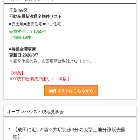
千葉市6区
不動産最新流通全物件リスト
■売土地■建売住宅■中古住宅
売買物件：全1055件
（前回-19件）
■毎週金曜更新
更新日:2026/8/7
※夏季休業の為、次回更新は8/21となります。
【特集】
1000万円台新築戸建リスト掲載中
物件リストはこちらから
オープンハウス・現地見学会
【成田に近い!!酒々井駅徒歩4分の大型土地分譲販売開
始】