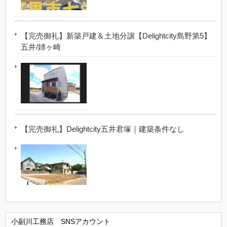
【完売御礼】新築戸建＆土地分譲【Delightcity島野第5】
五井/姉ヶ崎
【完売御礼】Delightcity五井君塚｜建築条件なし
小副川工務店 SNSアカウント