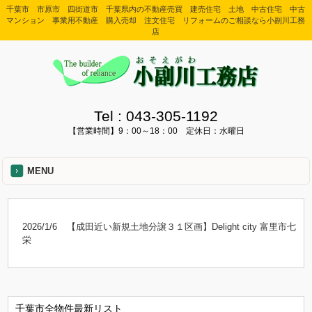
千葉市 市原市 四街道市 千葉県内の不動産売買 建売住宅 土地 中古住宅 中古
マンション 事業用不動産 購入売却 注文住宅 リフォームのご相談なら小副川工務
店
Tel :
043-305-1192
【営業時間】9：00～18：00 定休日：水曜日
MENU
2026/1/6
【成田近い新規土地分譲３１区画】Delight city 富里市七
栄
千葉市全物件最新リスト