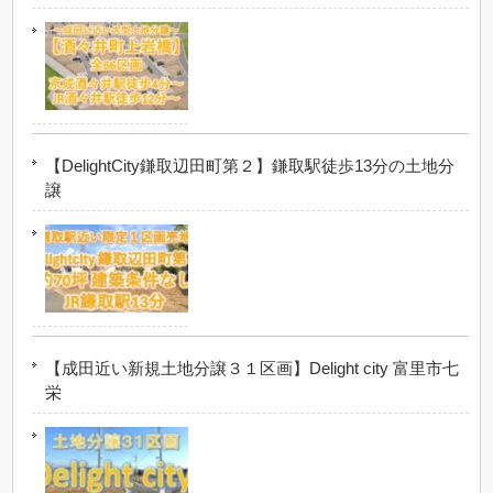
【DelightCity鎌取辺田町第２】鎌取駅徒歩13分の土地分
譲
【成田近い新規土地分譲３１区画】Delight city 富里市七
栄