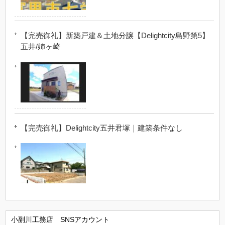
【完売御礼】新築戸建＆土地分譲【Delightcity島野第5】
五井/姉ヶ崎
【完売御礼】Delightcity五井君塚｜建築条件なし
小副川工務店 SNSアカウント