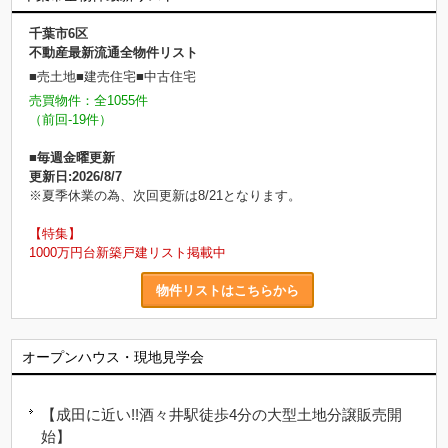
千葉市6区
不動産最新流通全物件リスト
■売土地■建売住宅■中古住宅
売買物件：全1055件
（前回-19件）
■毎週金曜更新
更新日:2026/8/7
※夏季休業の為、次回更新は8/21となります。
【特集】
1000万円台新築戸建リスト掲載中
物件リストはこちらから
オープンハウス・現地見学会
【成田に近い!!酒々井駅徒歩4分の大型土地分譲販売開
始】