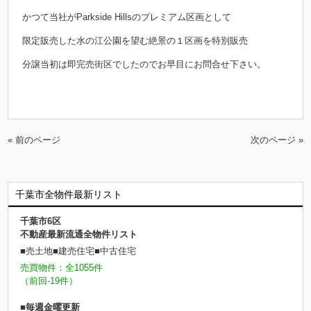
かつて当社がParkside Hillsのプレミアム区画として
限定販売した水の江公園を望む絶景の１区画を特別販売
分譲当初は即完売街区でしたのでお早目にお問合せ下さい。
« 前のページ
次のページ »
千葉市全物件最新リスト
千葉市6区
不動産最新流通全物件リスト
■売土地■建売住宅■中古住宅
売買物件：全1055件
（前回-19件）
■毎週金曜更新