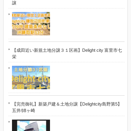
譲
【成田近い新規土地分譲３１区画】Delight city 富里市七
栄
【完売御礼】新築戸建＆土地分譲【Delightcity島野第5】
五井/姉ヶ崎