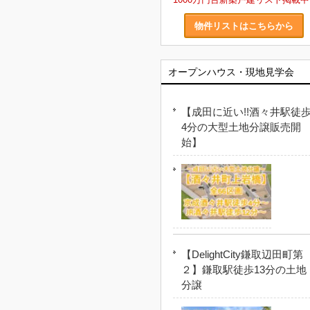
物件リストはこちらから
オープンハウス・現地見学会
【成田に近い!!酒々井駅徒
4分の大型土地分譲販売開
始】
【DelightCity鎌取辺田町第
２】鎌取駅徒歩13分の土地
分譲