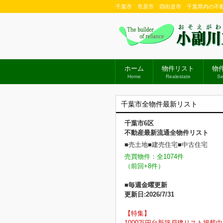
千葉市 市原市 四街道市 千葉県内の不
ホーム
物件リスト
物
Home
Realestate
Se
千葉市全物件最新リスト
千葉市6区
不動産最新流通全物件リスト
■売土地■建売住宅■中古住宅
売買物件：全1074件
（前回+8件）
■毎週金曜更新
更新日:2026/7/31
【特集】
1000万円台新築戸建リスト掲載中