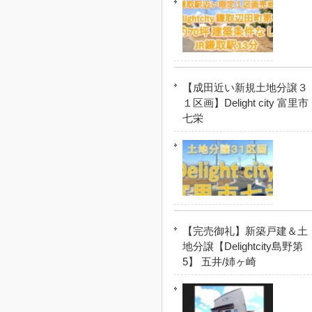
【成田近い新規土地分譲３
１区画】Delight city 富里市
七栄
【完売御礼】新築戸建＆土
地分譲【Delightcity島野第
5】 五井/姉ヶ崎