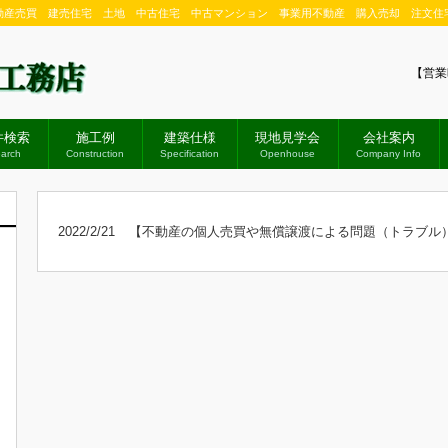
動産売買 建売住宅 土地 中古住宅 中古マンション 事業用不動産 購入売却 注文住
【営業
件検索
施工例
建築仕様
現地見学会
会社案内
arch
Construction
Specification
Openhouse
Company Info
2022/2/21
【不動産の個人売買や無償譲渡による問題（トラブル