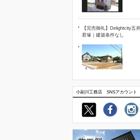
【完売御礼】Delightcity五
君塚｜建築条件なし
小副川工務店 SNSアカウント