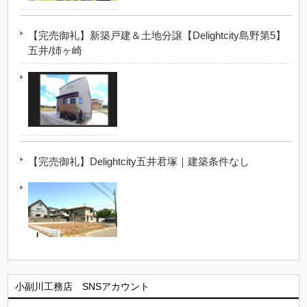
【完売御礼】新築戸建＆土地分譲【Delightcity島野第5】
五井/姉ヶ崎
【完売御礼】Delightcity五井君塚｜建築条件なし
小副川工務店 SNSアカウント