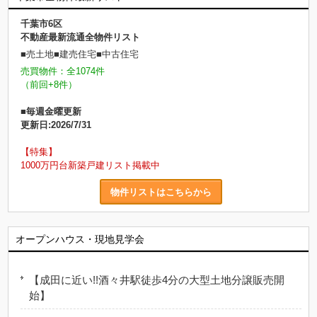
千葉市6区
不動産最新流通全物件リスト
■売土地■建売住宅■中古住宅
売買物件：全1074件
（前回+8件）
■毎週金曜更新
更新日:2026/7/31
【特集】
1000万円台新築戸建リスト掲載中
物件リストはこちらから
オープンハウス・現地見学会
【成田に近い!!酒々井駅徒歩4分の大型土地分譲販売開
始】