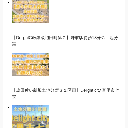
【DelightCity鎌取辺田町第２】鎌取駅徒歩13分の土地分
譲
【成田近い新規土地分譲３１区画】Delight city 富里市七
栄