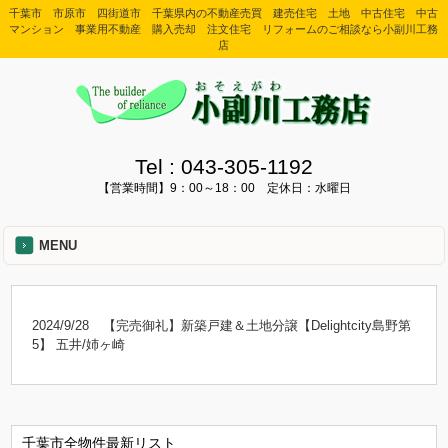
千葉市 市原市 四街道市 千葉県内の不動産売買 建売住宅 土地 中古住宅 中古
マンション 事業用不動産 購入売却 注文住宅 リフォームのご相談なら小副川工務
店
Tel :
043-305-1192
【営業時間】9：00～18：00 定休日：水曜日
MENU
2024/9/28
【完売御礼】新築戸建＆土地分譲【Delightcity島野第
5】 五井/姉ヶ崎
千葉市全物件最新リスト