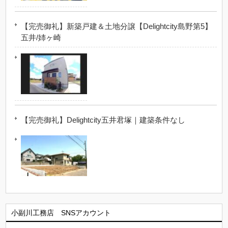
【完売御礼】新築戸建＆土地分譲【Delightcity島野第5】
五井/姉ヶ崎
【完売御礼】Delightcity五井君塚｜建築条件なし
小副川工務店 SNSアカウント