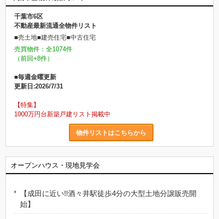
千葉市6区
不動産最新流通全物件リスト
■売土地■建売住宅■中古住宅
売買物件：全1074件
（前回+8件）
■毎週金曜更新
更新日:2026/7/31
【特集】
1000万円台新築戸建リスト掲載中
物件リストはこちらから
オープンハウス・現地見学会
【成田に近い!!酒々井駅徒歩4分の大型土地分譲販売開
始】