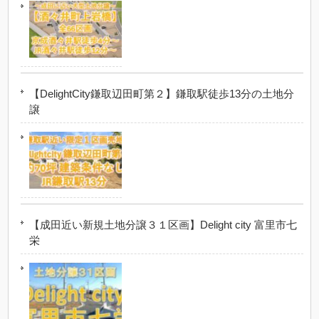
【DelightCity鎌取辺田町第２】鎌取駅徒歩13分の土地分
譲
【成田近い新規土地分譲３１区画】Delight city 富里市七
栄