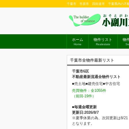
千葉市 市原市 四街道市 千葉県内の不
ホーム
物件リスト
物
Home
Realestate
Se
千葉市全物件最新リスト
千葉市6区
不動産最新流通全物件リスト
■売土地■建売住宅■中古住宅
売買物件：全1055件
（前回-19件）
■毎週金曜更新
更新日:2026/8/7
※夏季休業の為、次回更新は8/21
となります。