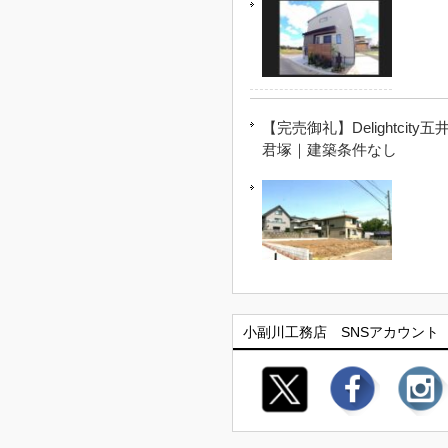
【完売御礼】Delightcity五
君塚｜建築条件なし
小副川工務店 SNSアカウント