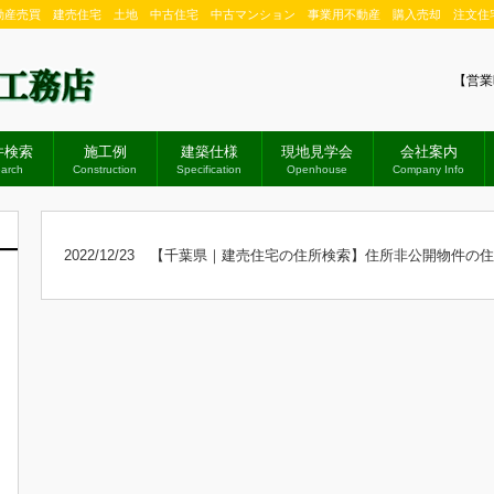
動産売買 建売住宅 土地 中古住宅 中古マンション 事業用不動産 購入売却 注文住
【営業
件検索
施工例
建築仕様
現地見学会
会社案内
arch
Construction
Specification
Openhouse
Company Info
2022/12/23
【千葉県｜建売住宅の住所検索】住所非公開物件の住