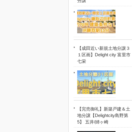
分譲
【成田近い新規土地分譲３
１区画】Delight city 富里市
七栄
【完売御礼】新築戸建＆土
地分譲【Delightcity島野第
5】 五井/姉ヶ崎