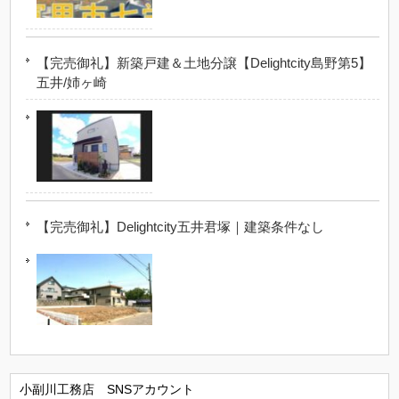
【完売御礼】新築戸建＆土地分譲【Delightcity島野第5】
五井/姉ヶ崎
【完売御礼】Delightcity五井君塚｜建築条件なし
小副川工務店 SNSアカウント