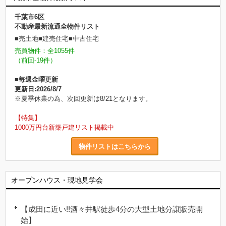
千葉市6区
不動産最新流通全物件リスト
■売土地■建売住宅■中古住宅
売買物件：全1055件
（前回-19件）
■毎週金曜更新
更新日:2026/8/7
※夏季休業の為、次回更新は8/21となります。
【特集】
1000万円台新築戸建リスト掲載中
物件リストはこちらから
オープンハウス・現地見学会
【成田に近い!!酒々井駅徒歩4分の大型土地分譲販売開
始】