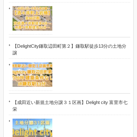
【DelightCity鎌取辺田町第２】鎌取駅徒歩13分の土地分
譲
【成田近い新規土地分譲３１区画】Delight city 富里市七
栄