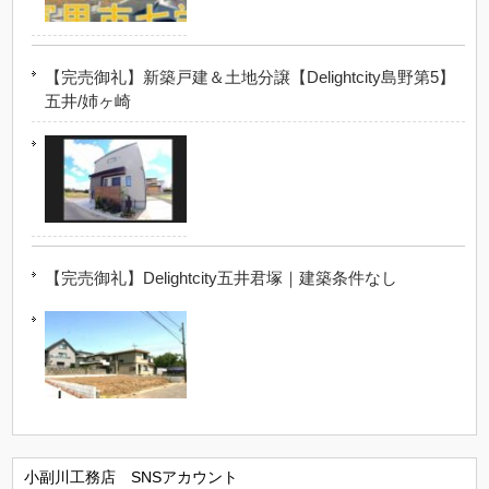
【完売御礼】新築戸建＆土地分譲【Delightcity島野第5】
五井/姉ヶ崎
【完売御礼】Delightcity五井君塚｜建築条件なし
小副川工務店 SNSアカウント