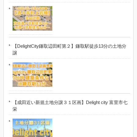
【DelightCity鎌取辺田町第２】鎌取駅徒歩13分の土地分
譲
【成田近い新規土地分譲３１区画】Delight city 富里市七
栄