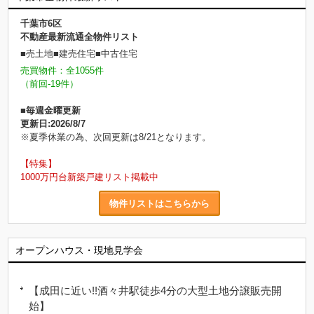
千葉市6区
不動産最新流通全物件リスト
■売土地■建売住宅■中古住宅
売買物件：全1055件
（前回-19件）
■毎週金曜更新
更新日:2026/8/7
※夏季休業の為、次回更新は8/21となります。
【特集】
1000万円台新築戸建リスト掲載中
物件リストはこちらから
オープンハウス・現地見学会
【成田に近い!!酒々井駅徒歩4分の大型土地分譲販売開
始】