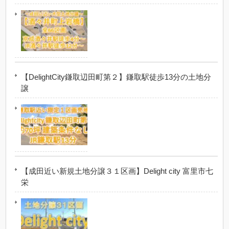
【DelightCity鎌取辺田町第２】鎌取駅徒歩13分の土地分
譲
【成田近い新規土地分譲３１区画】Delight city 富里市七
栄