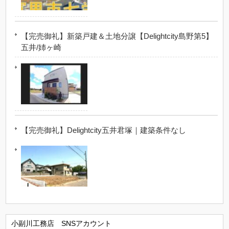
【完売御礼】新築戸建＆土地分譲【Delightcity島野第5】
五井/姉ヶ崎
【完売御礼】Delightcity五井君塚｜建築条件なし
小副川工務店 SNSアカウント