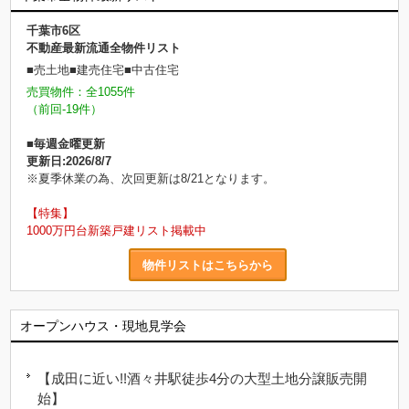
千葉市6区
不動産最新流通全物件リスト
■売土地■建売住宅■中古住宅
売買物件：全1055件
（前回-19件）
■毎週金曜更新
更新日:2026/8/7
※夏季休業の為、次回更新は8/21となります。
【特集】
1000万円台新築戸建リスト掲載中
物件リストはこちらから
オープンハウス・現地見学会
【成田に近い!!酒々井駅徒歩4分の大型土地分譲販売開
始】