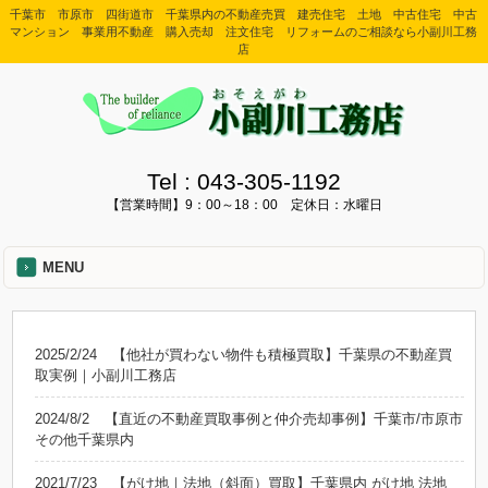
千葉市 市原市 四街道市 千葉県内の不動産売買 建売住宅 土地 中古住宅 中古
マンション 事業用不動産 購入売却 注文住宅 リフォームのご相談なら小副川工務
店
Tel :
043-305-1192
【営業時間】9：00～18：00 定休日：水曜日
MENU
2025/2/24
【他社が買わない物件も積極買取】千葉県の不動産買
取実例｜小副川工務店
2024/8/2
【直近の不動産買取事例と仲介売却事例】千葉市/市原市
その他千葉県内
2021/7/23
【がけ地｜法地（斜面）買取】千葉県内 がけ地 法地