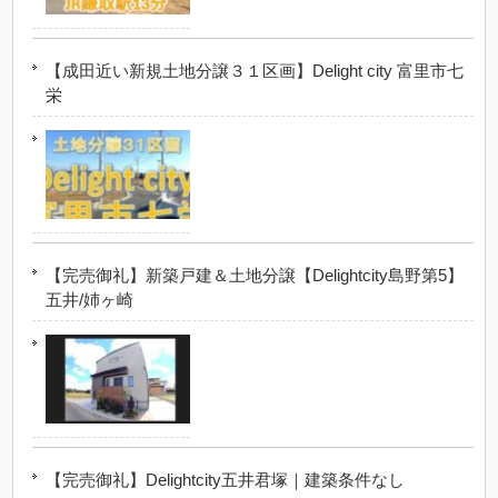
【成田近い新規土地分譲３１区画】Delight city 富里市七
栄
【完売御礼】新築戸建＆土地分譲【Delightcity島野第5】
五井/姉ヶ崎
【完売御礼】Delightcity五井君塚｜建築条件なし